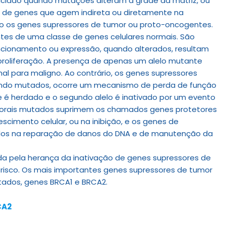
iciado quando mutações alteram a grade da matriz, ou
 de genes que agem indireta ou diretamente na
omo os genes supressores de tumor ou proto-oncogentes.
es de uma classe de genes celulares normais. São
cionamento ou expressão, quando alterados, resultam
proliferação. A presença de apenas um alelo mutante
al para maligno. Ao contrário, os genes supressores
ando mutados, ocorre um mecanismo de perda de função
e é herdado e o segundo alelo é inativado por um evento
umorais mutados suprimem os chamados genes protetores
cimento celular, ou na inibição, e os genes de
idos na reparação de danos do DNA e de manutenção da
a pela herança da inativação de genes supressores de
 risco. Os mais importantes genes supressores de tumor
ados, genes BRCA1 e BRCA2.
CA2