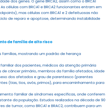
ridade dos genes. O gene BRCA2, assim como o BRCA1
. As células com BRCA1 e BRCA2 funcionantes entram em
points), mas células com BRCA1 e 2 defeituosas não
 ciclo de reparo e apoptose, determinando instabilidade
o de família de alto risco
 famílias, mostrando um padrão de herança
 familiar dos pacientes, médicos da atenção primária
s de câncer primário, membros da família afetados, idade
sexo dos afetados e grau de parentesco (parentes
ntes (tias, tios, avós, primos), para encaminhamento para
mento familiar de síndromes específicas, onde conferem
stante da população. Estudos realizados na década de 90
es de tumor, como BRCA1 e BRAC2, contribuem para um