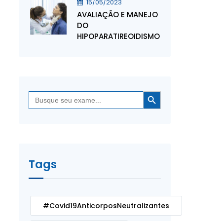
15/05/2023
AVALIAÇÃO E MANEJO
DO
HIPOPARATIREOIDISMO
Search Button
Search
for:
Tags
#Covid19AnticorposNeutralizantes