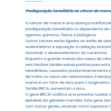
Predisposição hereditária ao câncer de mam
O câncer de mama é uma doença multifatorial
predisposição hereditária ou dependente da c
agentes químicos, físicos e biológicos.
Outros fatores estão ligados ao estilo de vi
sedentarismo e exposição à radiação ioniza
favorecer o desenvolvimento do carcinoma.
Enquanto a grande maioria dos casos de cânc
sem história familiar prévia positiva para es
hereditárias, causados predominantemente p
de todos os casos são relacionados à herança
mama é um fator de risco para o surgimento
família BRCA, aumentam o risco.
O gene BRCA1 codifica uma proteína nuclear qu
epiteliais da glândula mamária. Este gene te
com outros genes, atuando como supressor tu