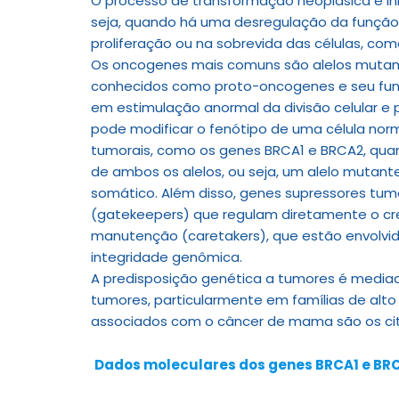
O processo de transformação neoplásica é in
seja, quando há uma desregulação da função
proliferação ou na sobrevida das células, c
Os oncogenes mais comuns são alelos mutant
conhecidos como proto-oncogenes e seu fun
em estimulação anormal da divisão celular e 
pode modificar o fenótipo de uma célula norm
tumorais, como os genes BRCA1 e BRCA2, qu
de ambos os alelos, ou seja, um alelo mutant
somático. Além disso, genes supressores t
(gatekeepers) que regulam diretamente o cres
manutenção (caretakers), que estão envolv
integridade genômica.
A predisposição genética a tumores é mediad
tumores, particularmente em famílias de alto
associados com o câncer de mama são os cit
Dados moleculares dos genes BRCA1 e BR