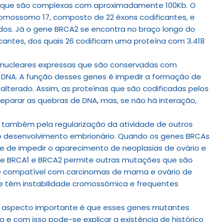
 que são complexas com aproximadamente 100Kb. O
omossomo 17, composto de 22 éxons codificantes, e
idos. Já o gene BRCA2 se encontra no braço longo do
antes, dos quais 26 codificam uma proteína com 3.418
 nucleares expressas que são conservadas com
e DNA. A função desses genes é impedir a formação de
lterado. Assim, as proteínas que são codificadas pelos
eparar as quebras de DNA, mas, se não há interação,
 também pela regularização da atividade de outros
o desenvolvimento embrionário. Quando os genes BRCAs
 de impedir o aparecimento de neoplasias de ovário e
de BRCA1 e BRCA2 permite outras mutações que são
o é compatível com carcinomas de mama e ovário de
 têm instabilidade cromossômica e frequentes
o aspecto importante é que esses genes mutantes
e com isso pode-se explicar a existência de histórico