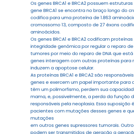
Os genes BRCA1 e BRCA2 possuem estruturas
gene BRCA1 se encontra no braço longo do cr
codifica para uma proteína de 1.863 aminoác
cromossomo 13, composto de 27 éxons codific
aminoácidos.
Os genes BRCA1 e BRCA2 codificam proteínas
integridade genômica por regular o reparo d
tumores por meio do reparo de DNA que está a
genes interagem com outras proteínas para r
induzem a apoptose celular.
As proteínas BRCA1 e BRCA2 são responsáveis
genes e exercem um papel importante para 
têm um polimorfismo, perdem sua capacidade
mama, e, possivelmente, a perda da função 
responsáveis pela neoplasia. Essa suposiçã
pacientes com mutações desses genes e que
mutações
em outros genes supressores tumorais. Outr
podem ser transmitidos de geração a geração 