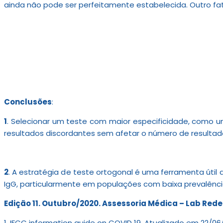
ainda não pode ser perfeitamente estabelecida. Outro fato
Conclusões
:
1
. Selecionar um teste com maior especificidade, como u
resultados discordantes sem afetar o número de resultados 
2
. A estratégia de teste ortogonal é uma ferramenta útil
IgG, particularmente em populações com baixa prevalênc
Edição 11. Outubro/2020. Assessoria Médica – Lab Red
1. IFCC information guide on COVID 19. Atualizado em 22/0