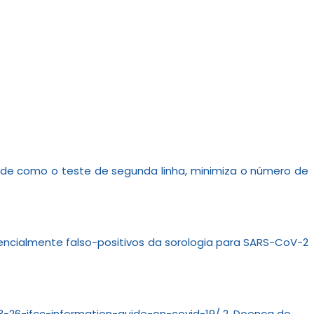
dade como o teste de segunda linha, minimiza o número de
otencialmente falso-positivos da sorologia para SARS-CoV-2
03-26-ifcc-information-guide-on-covid-19/ 2. Doença do