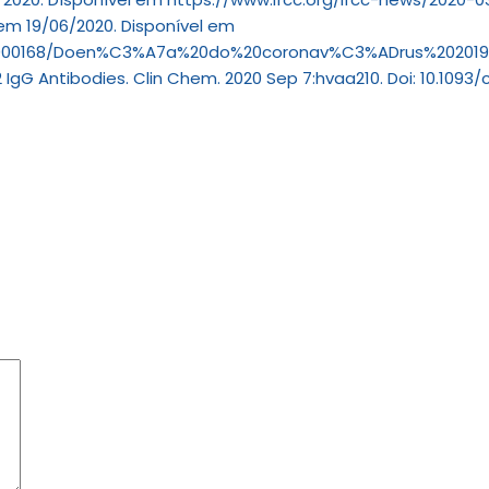
 em 19/06/2020. Disponível em
3000168/Doen%C3%A7a%20do%20coronav%C3%ADrus%202019%20%
gG Antibodies. Clin Chem. 2020 Sep 7:hvaa210. Doi: 10.1093/