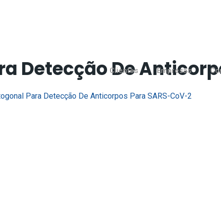
ara Detecção De Anticor
Clientes
Empresas
Co
togonal Para Detecção De Anticorpos Para SARS-CoV-2