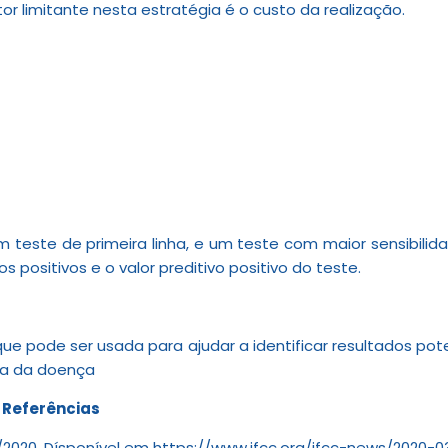
r limitante nesta estratégia é o custo da realização.
m teste de primeira linha, e um teste com maior sensibili
positivos e o valor preditivo positivo do teste.
 que pode ser usada para ajudar a identificar resultados p
ia da doença
e Referências
6/2020. Dísponível em https://www.ifcc.org/ifcc-news/2020-