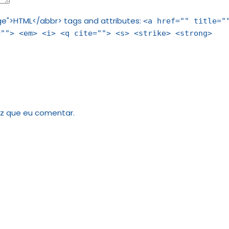
e">HTML</abbr> tags and attributes:
<a href="" title="
=""> <em> <i> <q cite=""> <s> <strike> <strong>
z que eu comentar.