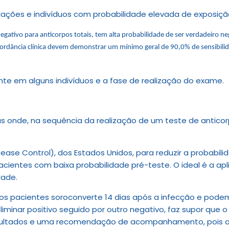
ulações e indivíduos com probabilidade elevada de exposiç
gativo para anticorpos totais, tem alta probabilidade de ser verdadeiro ne
ncordância clínica devem demonstrar um mínimo geral de 90,0% de
sensibili
nte em alguns indivíduos e a fase de realização do exame.
nde, na sequência da realização de um teste de anticorpo
se Control), dos Estados Unidos, para reduzir a probabilid
acientes com baixa probabilidade pré-teste. O ideal é a a
dade.
dos pacientes soroconverte 14 dias após a infecção e pode
iminar positivo seguido por outro negativo, faz supor que o r
esultados e uma recomendação de acompanhamento, pois a c