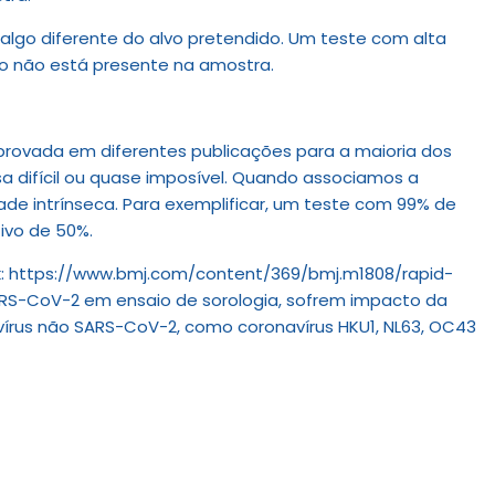
algo diferente do alvo prete
ndido. Um teste com alta
vo não está presente na amostra.
provada em diferentes publicações para a maioria dos
a difícil ou quase imposível. Quando associamos a
e intrínseca. Para exemplificar, um teste com 99% de
ivo de 50%.
link: https://www.bmj.com/content/369/bmj.m1808/rapid-
SARS-CoV-2 em ensaio de sorologia, sofrem impacto da
rus não SARS-CoV-2, como coronavírus HKU1, NL63, OC43